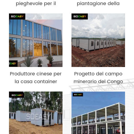
pieghevole per il
piantagione della
festival musicale
Malesia con casa
slovacco
container
Produttore cinese per
Progetto del campo
la casa container
minerario del Congo
Columbia a doppio
pavimento per
showroom di lusso