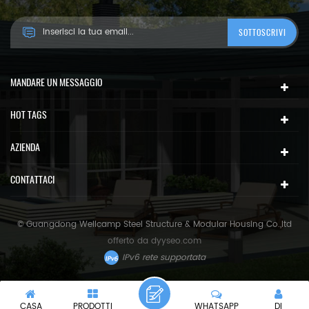
MANDARE UN MESSAGGIO
HOT TAGS
AZIENDA
CONTATTACI
© Guangdong Wellcamp Steel Structure & Modular Housing Co.,ltd
offerto da
dyyseo.com
IPv6 rete supportata
CASA
PRODOTTI
WHATSAPP
DI