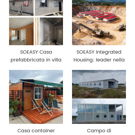
minerari
SOEASY Casa
SOEASY Integrated
prefabbricata in villa
Housing: leader nella
per famiglie, resort,
costruzione di
casa vacanze, casa
campeggi globali con
di montagna in
innovazione modulare
Europa
e riconoscimento
autorevole
Casa container
Campo di