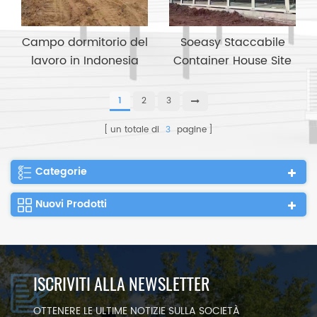
Campo dormitorio del
Soeasy Staccabile
lavoro in Indonesia
Container House Site
Office Sala riunioni
1
2
3
un totale di
3
pagine
Categorie
Nuovi Prodotti
ISCRIVITI ALLA NEWSLETTER
OTTENERE LE ULTIME NOTIZIE SULLA SOCIETÀ