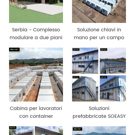
Serbia - Complesso
Soluzione chiavi in
modulare a due piani
mano per un campo
per mostre e uffici
di lavoro: progetto di
alloggio minerario da
486 posti letto
Cabina per lavoratori
Soluzioni
con container
prefabbricate SOEASY
staccabile in
per l'alloggio nei
Indonesia per campi
campi minerari