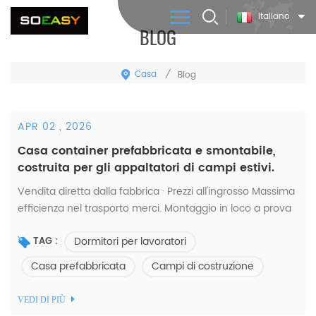
Italiano
BLOG
Casa
/
Blog
APR 02 , 2026
Casa container prefabbricata e smontabile,
costruita per gli appaltatori di campi estivi.
Vendita diretta dalla fabbrica · Prezzi all'ingrosso Massima
efficienza nel trasporto merci. Montaggio in loco a prova
di errore. Protezione antiruggine di livello professionale. La
Dormitori per lavoratori
nostra casa contai...
TAG :
Casa prefabbricata
Campi di costruzione
VEDI DI PIÙ