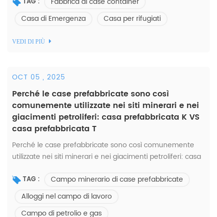
Fabbrica di case container
edifici. Stiamo parlando di ...
TAG :
Casa di Emergenza
Casa per rifugiati
VEDI DI PIÙ
OCT 05 , 2025
Perché le case prefabbricate sono così
comunemente utilizzate nei siti minerari e nei
giacimenti petroliferi: casa prefabbricata K VS
casa prefabbricata T
Perché le case prefabbricate sono così comunemente
utilizzate nei siti minerari e nei giacimenti petroliferi: casa
prefabbricata K VS casa prefabbricata T Poiché i siti
Campo minerario di case prefabbricate
minerari e i giacimenti petroli...
TAG :
Alloggi nel campo di lavoro
Campo di petrolio e gas