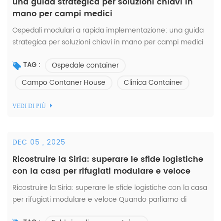
una guida strategica per soluzioni chiavi in
mano per campi medici
Ospedali modulari a rapida implementazione: una guida
strategica per soluzioni chiavi in mano per campi medici
Dalle ondate ricorrenti di COVID-19 al contenimento
Ospedale container
dell'Ebola nelle regioni remote, o al...
TAG :
Campo Contaner House
Clinica Container
VEDI DI PIÙ
DEC 05 , 2025
Ricostruire la Siria: superare le sfide logistiche
con la casa per rifugiati modulare e veloce
Ricostruire la Siria: superare le sfide logistiche con la casa
per rifugiati modulare e veloce Quando parliamo di
ricostruzione della Siria, non parliamo solo di costruire