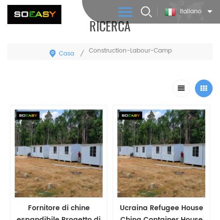
Italiano
RICERCA
Construction-Labour-Camp
Casa
/
Fornitore di chine
Ucraina Refugee House
espandibile Progetto di
China Container House