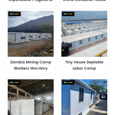
mining di mining di
Fornitore Disastro
case nel campo di
Recostruzione Famiglia
lavoro dell'Indonesia
Zambia Mining Camp
Tiny House Deplable
Workers Worritory
Labor Camp
Camp Prefabs House
Construction Withester
Producter in Cina
Wermitory Peil and Gas
Camp House