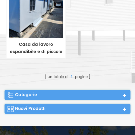
campo petrolifero e di
gas
Casa da lavoro
espandibile e di piccole
dimensioni, rapida da
installare, alloggio per
uomini in un campo
un totale di
1
pagine
minerario
Categorie
Nuovi Prodotti