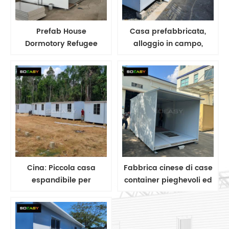
Prefab House
Casa prefabbricata,
Dormotory Refugee
alloggio in campo,
House Mining Camp
dormitorio per
Camp Camp Labour
lavoratori, campo
minerario, cantiere,
casa prefabbricata
Cina: Piccola casa
Fabbrica cinese di case
espandibile per
container pieghevoli ed
alloggiare i rifugiati in
espandibili per rifugiati
un campo minerario,
del terremoto in
sito di costruzione di un
Myanmar/Thailandia