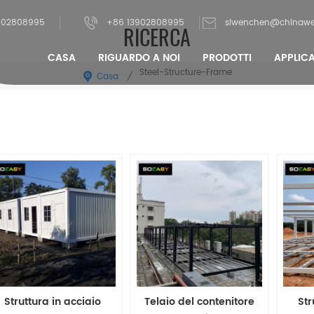
902808995
+86 13902808995
siwenchen@chinawe
RICERCA
CASA
RIGUARDO A NOI
PRODOTTI
APPLIC
Steel-Structure-Frame
Casa
/
Struttura in acciaio
Telaio del contenitore
Str