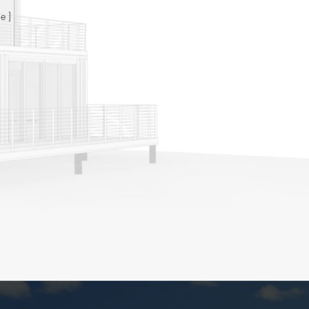
onalizzate, non c'è
ne
no di gru a Installa.
n opzionale, esterno
forma corrugata &
entro con legno
Rivestimento.