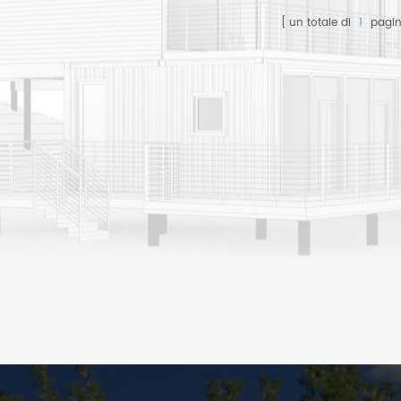
personalizzate, non c'è
personalizzate, non c'è
pers
un totale di
1
pagi
bisogno di gru a Installa.
bisogno di gru a Installa.
bisog
esign opzionale, esterno
Design opzionale, esterno
Desig
con forma corrugata &
con forma corrugata &
con 
Dentro con legno
Dentro con legno
D
Rivestimento.
Rivestimento.