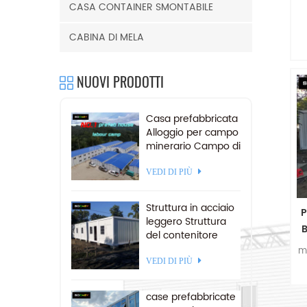
CASA CONTAINER SMONTABILE
CABINA DI MELA
a
NUOVI PRODOTTI
Casa prefabbricata
D
Alloggio per campo
minerario Campo di
lavoro
prefabbricato in
VEDI DI PIÙ
vendita
Struttura in acciaio
P
leggero Struttura
B
del contenitore
c
staccabile Campo
m
di casa 20 ft
VEDI DI PIÙ
a
case prefabbricate