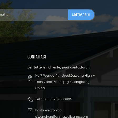
CONTATTACI
per tutte le richieste, puoi contattarci :
No.7 Wende 4th street,Dawang High -
Tech Zone, Zhaoqing, Guangdong,
China
Tel :
+86 13902808995
Posta elettronica :
siwenchen@chinawellcamp.com