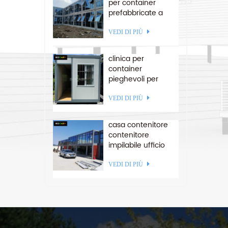
per container
prefabbricate a
struttura piatta in
D
acciaio a
VEDI DI PIÙ
montaggio rapido
clinica per
container
pieghevoli per
isolamento in Sud
America
VEDI DI PIÙ
casa contenitore
contenitore
impilabile ufficio
contenitore
assemblato su
VEDI DI PIÙ
misura piatto