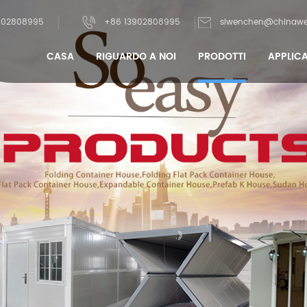
902808995
+86 13902808995
siwenchen@chinawe
CASA
RIGUARDO A NOI
PRODOTTI
APPLIC