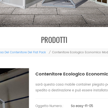
PRODOTTI
sa Del Contenitore Del Flat Pack
/
Contenitore Ecologico Economico Mo
Contenitore Ecologico Economi
sarà questa casa mobile container piegato pe
spedito a destinazione e può essere installat
Oggetto Numero.:
So easy-Fl-05