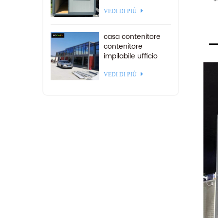
isolamento in Sud
America
VEDI DI PIÙ
casa contenitore
contenitore
impilabile ufficio
contenitore
assemblato su
VEDI DI PIÙ
misura piatto