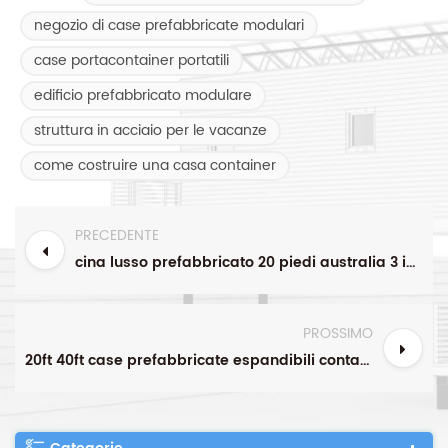
negozio di case prefabbricate modulari
case portacontainer portatili
edificio prefabbricato modulare
struttura in acciaio per le vacanze
come costruire una casa container
PRECEDENTE
cina lusso prefabbricato 20 piedi australia 3 in 1 case mobili pieghevoli 20 piedi casa container espandibile in vendita
PROSSIMO
20ft 40ft case prefabbricate espandibili container case prefabbricate pieghevoli container case portatile piccola casa 2 3 5 camera da letto